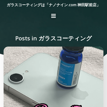
コ
ガラスコーティングは「ナノナイン.com 神田駅前店」
ン
テ
ン
ツ
へ
Posts in ガラスコーティング
ス
キ
ッ
プ