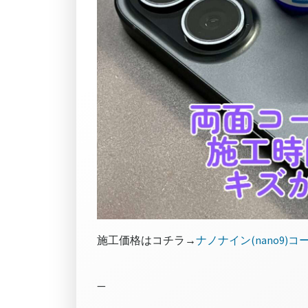
施工価格はコチラ→
ナノナイン(nano9)
—