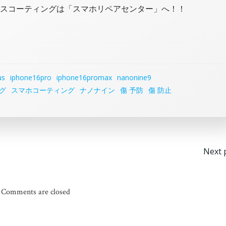
修理、ガラスコーティングは「スマホリペアセンター」へ！！
us
iphone16pro
iphone16promax
nanonine9
グ
スマホコーティング
ナノナイン
傷 予防
傷 防止
投
Next 
稿
ナ
Comments are closed
ビ