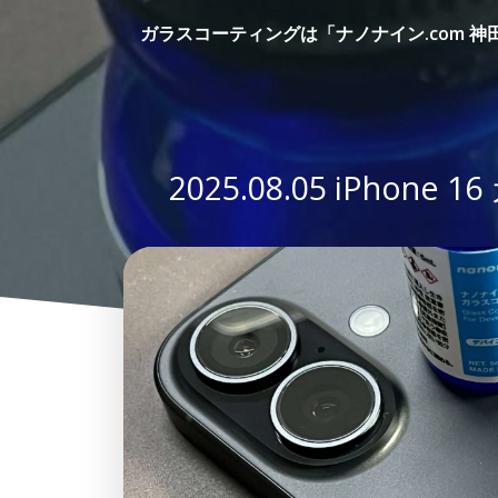
コ
ガラスコーティングは「ナノナイン.com 神
ン
テ
ン
ツ
へ
ス
2025.08.05 iP
キ
ッ
プ