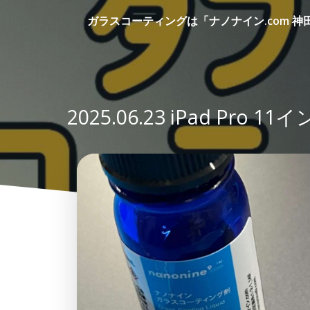
コ
ガラスコーティングは「ナノナイン.com 神
ン
テ
ン
ツ
へ
ス
2025.06.23 iPad
キ
ッ
プ