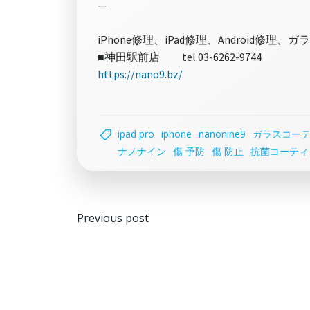
—
iPhone修理、iPad修理、Android
■神田駅前店 tel.03-6262-9744
https://nano9.bz/
ipad pro
iphone
nanonine9
ガラスコー
ナノナイン
傷 予防
傷 防止
抗菌コーティ
投
Previous post
稿
ナ