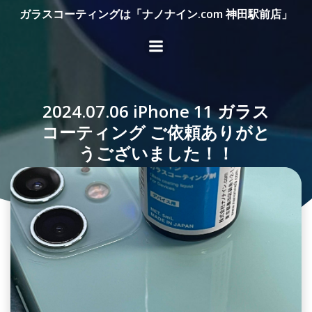
コ
ガラスコーティングは「ナノナイン.com 神田駅前店」
ン
テ
ン
ツ
へ
2024.07.06 iPhone 11 ガラス
ス
キ
コーティング ご依頼ありがと
ッ
うございました！！
プ